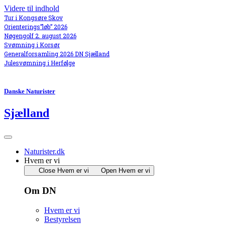
Videre til indhold
Tur i Kongsøre Skov
Orienterings”løb” 2026
Nøgengolf 2. august 2026
Svømning i Korsør
Generalforsamling 2026 DN Sjælland
Julesvømning i Herfølge
Danske Naturister
Sjælland
Naturister.dk
Hvem er vi
Close Hvem er vi
Open Hvem er vi
Om DN
Hvem er vi
Bestyrelsen