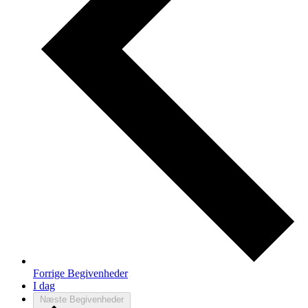
Forrige
Begivenheder
I dag
Næste
Begivenheder