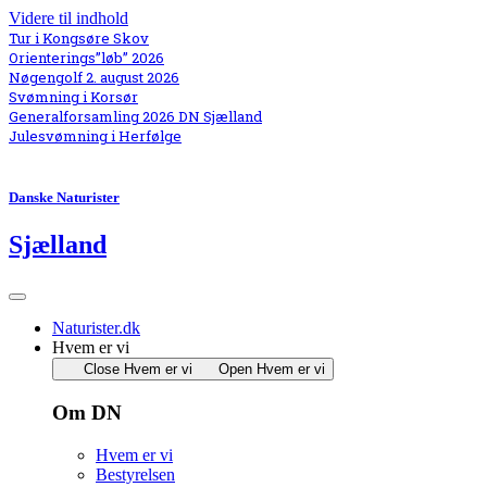
Videre til indhold
Tur i Kongsøre Skov
Orienterings”løb” 2026
Nøgengolf 2. august 2026
Svømning i Korsør
Generalforsamling 2026 DN Sjælland
Julesvømning i Herfølge
Danske Naturister
Sjælland
Naturister.dk
Hvem er vi
Close Hvem er vi
Open Hvem er vi
Om DN
Hvem er vi
Bestyrelsen