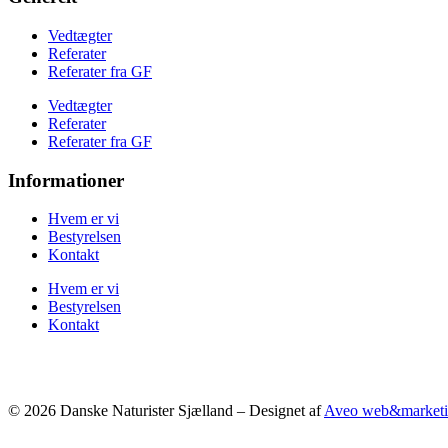
Vedtægter
Referater
Referater fra GF
Vedtægter
Referater
Referater fra GF
Informationer
Hvem er vi
Bestyrelsen
Kontakt
Hvem er vi
Bestyrelsen
Kontakt
© 2026 Danske Naturister Sjælland – Designet af
Aveo web&market