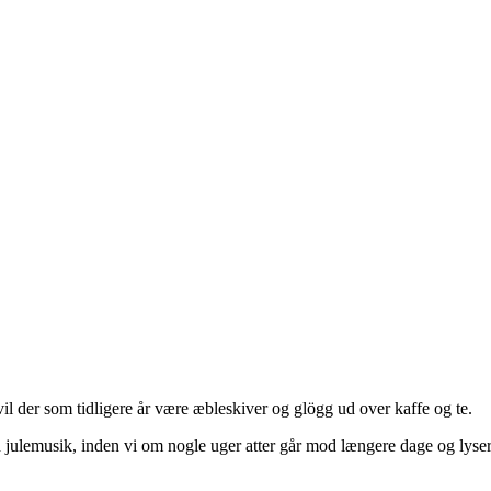
il der som tidligere år være æbleskiver og glögg ud over kaffe og te.
julemusik, inden vi om nogle uger atter går mod længere dage og lysere