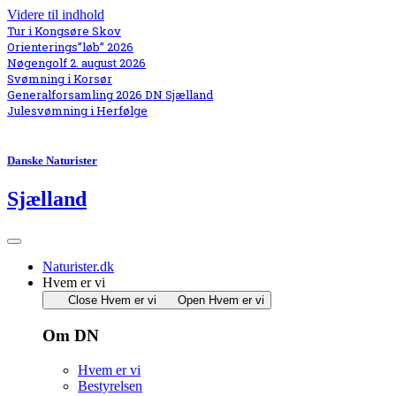
Videre til indhold
Tur i Kongsøre Skov
Orienterings”løb” 2026
Nøgengolf 2. august 2026
Svømning i Korsør
Generalforsamling 2026 DN Sjælland
Julesvømning i Herfølge
Danske Naturister
Sjælland
Naturister.dk
Hvem er vi
Close Hvem er vi
Open Hvem er vi
Om DN
Hvem er vi
Bestyrelsen