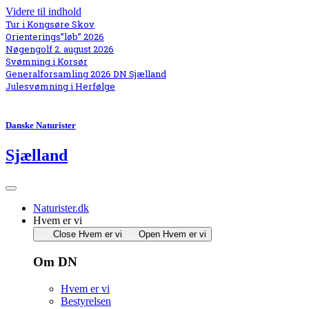
Videre til indhold
Tur i Kongsøre Skov
Orienterings”løb” 2026
Nøgengolf 2. august 2026
Svømning i Korsør
Generalforsamling 2026 DN Sjælland
Julesvømning i Herfølge
Danske Naturister
Sjælland
Naturister.dk
Hvem er vi
Close Hvem er vi
Open Hvem er vi
Om DN
Hvem er vi
Bestyrelsen