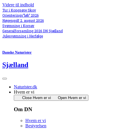
Videre til indhold
Tur i Kongsøre Skov
Orienterings”løb” 2026
Nøgengolf 2. august 2026
Svømning i Korsør
Generalforsamling 2026 DN Sjælland
Julesvømning i Herfølge
Danske Naturister
Sjælland
Naturister.dk
Hvem er vi
Close Hvem er vi
Open Hvem er vi
Om DN
Hvem er vi
Bestyrelsen