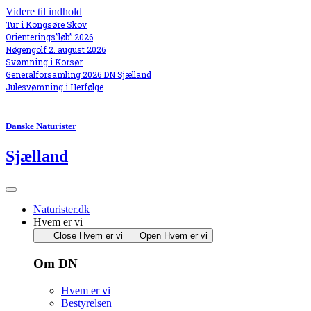
Videre til indhold
Tur i Kongsøre Skov
Orienterings”løb” 2026
Nøgengolf 2. august 2026
Svømning i Korsør
Generalforsamling 2026 DN Sjælland
Julesvømning i Herfølge
Danske Naturister
Sjælland
Naturister.dk
Hvem er vi
Close Hvem er vi
Open Hvem er vi
Om DN
Hvem er vi
Bestyrelsen