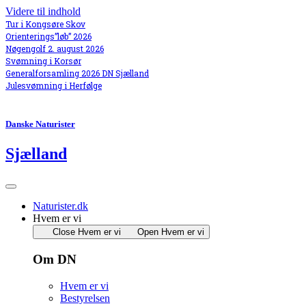
Videre til indhold
Tur i Kongsøre Skov
Orienterings”løb” 2026
Nøgengolf 2. august 2026
Svømning i Korsør
Generalforsamling 2026 DN Sjælland
Julesvømning i Herfølge
Danske Naturister
Sjælland
Naturister.dk
Hvem er vi
Close Hvem er vi
Open Hvem er vi
Om DN
Hvem er vi
Bestyrelsen